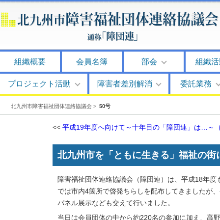
組織概要
会員名簿
部会
組織活
プロジェクト活動
障害者差別解消
委託業務
北九州市障害福祉団体連絡協議会
>
50号
<<
平成19年度へ向けて～十年目の「障団連」は…～
北九州市を「ともに生きる」福祉の街
障害福祉団体連絡協議会（障団連）は、平成18年度
では市内4箇所で啓発ちらしを配布してきましたが、
パネル展示なども交えて行いました。
当日は会員団体の中から約220名の参加に加え、高