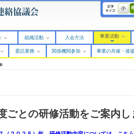
事業活動
会
組織活動
入会方法
委託業務
関係機関参加
事業の共催・後
動
度ごとの研修活動をご案内し
７（２０２５）年 研修活動内容については、こち