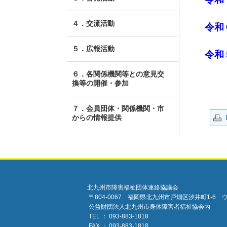
４．交流活動
令和
５．広報活動
令和
６．各関係機関等との意見交
換等の開催・参加
７．会員団体・関係機関・市
からの情報提供
北九州市障害福祉団体連絡協議会
〒804-0067 福岡県北九州市戸畑区汐井町1-6 
公益財団法人北九州市身体障害者福祉協会内
TEL ： 093-883-1818
FAX ： 093-883-1818