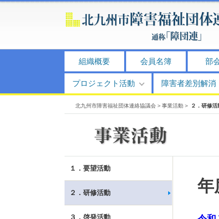
組織概要
会員名簿
部
プロジェクト活動
障害者差別解消
北九州市障害福祉団体連絡協議会
>
事業活動
>
２．研修活
１．要望活動
年
２．研修活動
３．啓発活動
令和