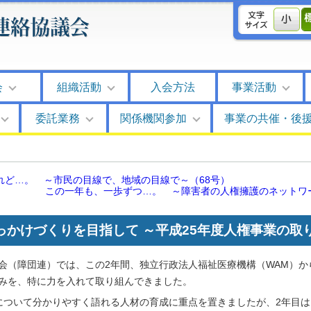
会
組織活動
入会方法
事業活動
委託業務
関係機関参加
事業の共催・後
れど…。 ～市民の目線で、地域の目線で～
（68号）
この一年も、一歩ずつ…。 ～障害者の人権擁護のネットワ
っかけづくりを目指して ～平成25年度人権事業の取
会（障団連）では、この2年間、独立行政法人福祉医療機構（WAM）か
みを、特に力を入れて取り組んできました。
について分かりやすく語れる人材の育成に重点を置きましたが、2年目