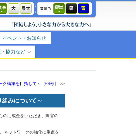
イベント・お知らせ
援・協力など
ーク構築を目指して～
（64号）
>>
り組みについて～
らの助成金をいただき、障害の
は、ネットワークの強化に重点を