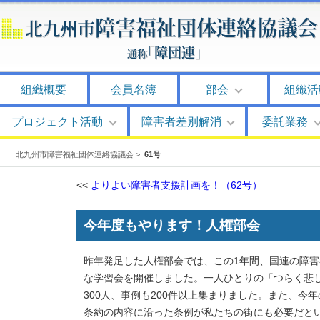
組織概要
会員名簿
部会
組織活
プロジェクト活動
障害者差別解消
委託業務
北九州市障害福祉団体連絡協議会
>
61号
<<
よりよい障害者支援計画を！
（62号）
今年度もやります！人権部会
昨年発足した人権部会では、この1年間、国連の障
な学習会を開催しました。一人ひとりの「つらく悲
300人、事例も200件以上集まりました。また、
条約の内容に沿った条例が私たちの街にも必要だと