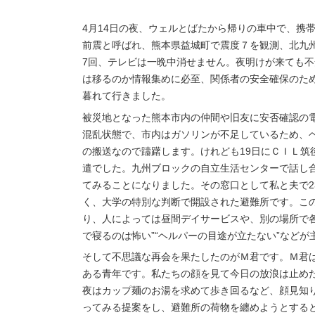
4月14日の夜、ウェルとばたから帰りの車中で、携
前震と呼ばれ、熊本県益城町で震度７を観測、北九州
7回、テレビは一晩中消せません。夜明けが来ても
は移るのか情報集めに必至、関係者の安全確保のた
暮れて行きました。
被災地となった熊本市内の仲間や旧友に安否確認の
混乱状態で、市内はガソリンが不足しているため、
の搬送なので躊躇します。けれども19日にＣＩＬ
遣でした。九州ブロックの自立生活センターで話し
てみることになりました。その窓口として私と夫で
く、大学の特別な判断で開設された避難所です。こ
り、人によっては昼間デイサービスや、別の場所で各
で寝るのは怖い”“ヘルパーの目途が立たない”などが
そして不思議な再会を果たしたのがＭ君です。Ｍ君
ある青年です。私たちの顔を見て今日の放浪は止め
夜はカップ麺のお湯を求めて歩き回るなど、顔見知
ってみる提案をし、避難所の荷物を纏めようとする