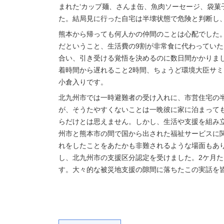
まれた‘カップ麺、さんま缶、魚肉ソーセージ、袋菓
た。結局見に行った自宅は半壊状態で危険と判断し
熊本から帰っても何人かの仲間のことは心配でした
だということ、生活費の9割が非常食に代わってい
合い、引き受ける覚悟を決めるのに数日間かかりま
着時間から遅れること2時間、ちょうど環境大臣サ
小倉入りです。
北九州市では一時避難者の受け入れに、市営住宅の
が、そうたやすくないことは一晩彼に家に泊まって
らだけとは思えません。しかし、生活や支援を組み
州市と熊本市の間で国から出された福祉サービスに
れをしたことをあたかも非難されるような場面もあ
し、北九州市の支援区分認定を受けました。2ケ月
す。大々的な被災地支援の隙間に落ちたこの実話を