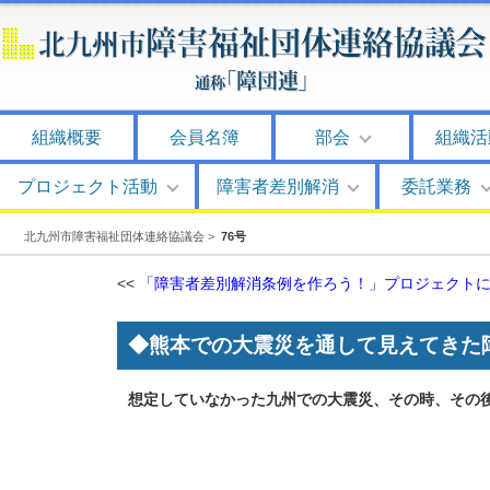
組織概要
会員名簿
部会
組織活
プロジェクト活動
障害者差別解消
委託業務
北九州市障害福祉団体連絡協議会
>
76号
<<
「障害者差別解消条例を作ろう！」プロジェクト
◆熊本での大震災を通して見えてきた
想定していなかった九州での大震災、その時、その
代表