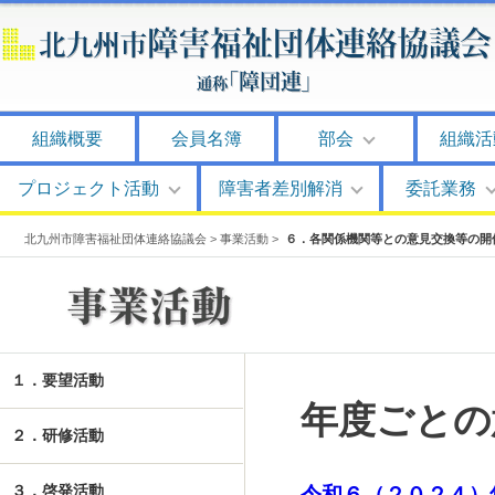
組織概要
会員名簿
部会
組織活
プロジェクト活動
障害者差別解消
委託業務
北九州市障害福祉団体連絡協議会
>
事業活動
>
６．各関係機関等との意見交換等の開
１．要望活動
年度ごとの
２．研修活動
３．啓発活動
令和６（２０２４）