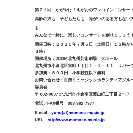
第２１回 かがやけ！えがおのワンコインコンサー
高齢の方も 子どもたちも 障がいのある方もない
も
みんなで一緒に、楽しいコンサートを創りましょう
開催日時：２０２５年７月５日（土曜日）１３時か
３時）
開催場所：JCOM北九州芸術劇場 大ホール
北九州市小倉北区室町１丁目１－１－１１ リバー
参加費：５００円 小学校性以下無料
お問い合わせ：百瀬ミュージックホランティアグルー
委員会
〒 802-0837 北九州市小倉南区葉山町二丁目２ー７
電話／FAX番号 093-962-7977
E-mail
yuno(at)momose-music.jp
URL
http//www.momose-music.jp