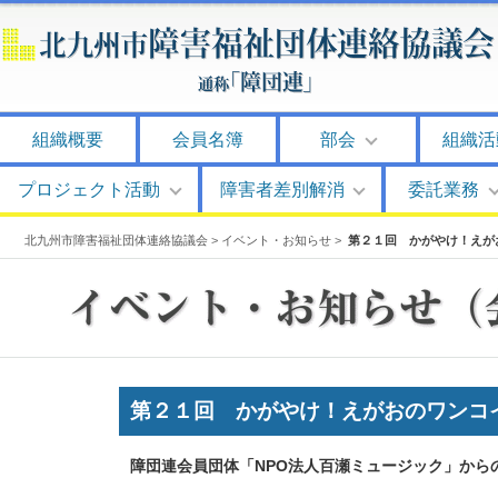
組織概要
会員名簿
部会
組織活
プロジェクト活動
障害者差別解消
委託業務
北九州市障害福祉団体連絡協議会
>
イベント・お知らせ
>
第２１回 かがやけ！えが
第２１回 かがやけ！えがおのワンコ
障団連会員団体「NPO法人百瀬ミュージック」から